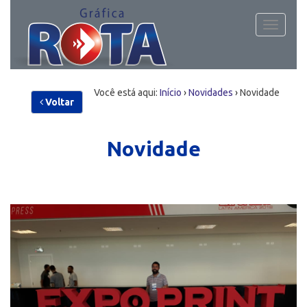
Toggle
navigati
Você está aqui:
Início
›
Novidades
›
Novidade
Voltar
Novidade